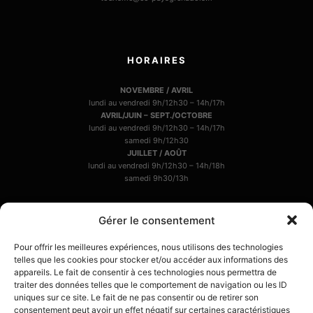
HORAIRES
NOVEMBRE / AVRIL
lundi au vendredi 9h/12h30 – 14h/17h
AVRIL/JUIN – SEPT./OCTOBRE
lundi au vendredi 9h/12h30 – 14h/17h
samedi 9h/12h30
JUILLET / AOÛT
lundi au vendredi 9h/12h30 – 14h/18h
samedi 9h30/13h
Gérer le consentement
ACCES RAPIDES
Pour offrir les meilleures expériences, nous utilisons des technologies
telles que les cookies pour stocker et/ou accéder aux informations des
LE COIN DES ASSOS
appareils. Le fait de consentir à ces technologies nous permettra de
traiter des données telles que le comportement de navigation ou les ID
LE COIN DES PROS
uniques sur ce site. Le fait de ne pas consentir ou de retirer son
consentement peut avoir un effet négatif sur certaines caractéristiques