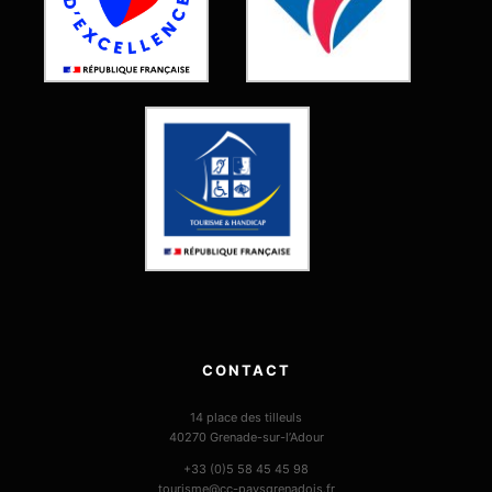
CONTACT
14 place des tilleuls
40270 Grenade-sur-l’Adour
+33 (0)5 58 45 45 98
tourisme@cc-paysgrenadois.fr