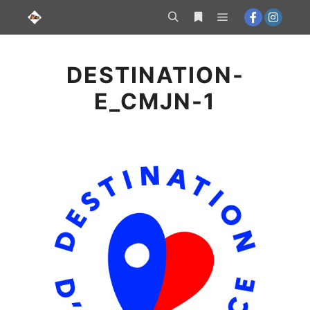
Aller au
contenu
Menu principal
Rechercher
Plus d’infos
principal
DESTINATION-
E_CMJN-1