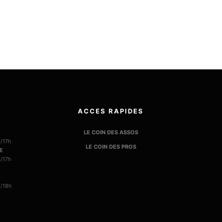
ACCES RAPIDES
LE COIN DES ASSOS
h/17h
LE COIN DES PROS
E
h/17h
h/18h