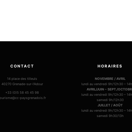
CONTACT
HORAIRES
14 place des tilleuls
NOVEMBRE / AVRIL
40270 Grenade-sur-l’Adour
lundi au vendredi 9h/12h30 – 14
AVRIL/JUIN – SEPT./OCTOBR
+33 (0)5 58 45 45 98
lundi au vendredi 9h/12h30 – 14
tourisme@cc-paysgrenadois.fr
samedi 9h/12h30
JUILLET / AOÛT
lundi au vendredi 9h/12h30 – 14
samedi 9h30/13h